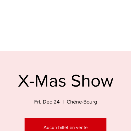
Kids only
Agenda
Bio
X-Mas Show
Fri, Dec 24
  |  
Chêne-Bourg
Aucun billet en vente